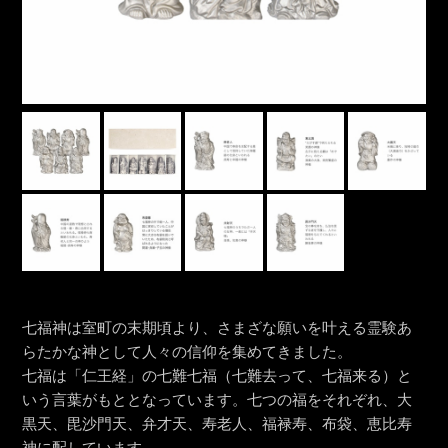
七福神は室町の末期頃より、さまざな願いを叶える霊験あ
らたかな神として人々の信仰を集めてきました。
七福は「仁王経」の七難七福（七難去って、七福来る）と
いう言葉がもととなっています。七つの福をそれぞれ、大
黒天、毘沙門天、弁才天、寿老人、福禄寿、布袋、恵比寿
神に配しています。