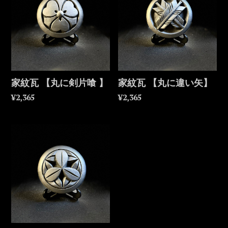
家紋瓦 【丸に剣片喰 】
家紋瓦 【丸に違い矢】
¥2,365
¥2,365