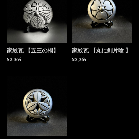
家紋瓦 【五三の桐】
家紋瓦 【丸に剣片喰 】
¥2,365
¥2,365